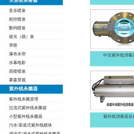
水景喷泉雾森
音乐喷泉
程控喷泉
数码喷泉
玻光（跳）泉
旱喷
瀑布水帘
中压紫外线消毒
水幕电影
高喷喷泉
雾森景观
紫外线杀菌器
紫外线杀菌原理
过流式紫外线杀菌器
小型紫外线杀菌器
紫外线消毒器设
污水/渠道式紫外线模块
浸没式/潜水式紫外线杀菌器