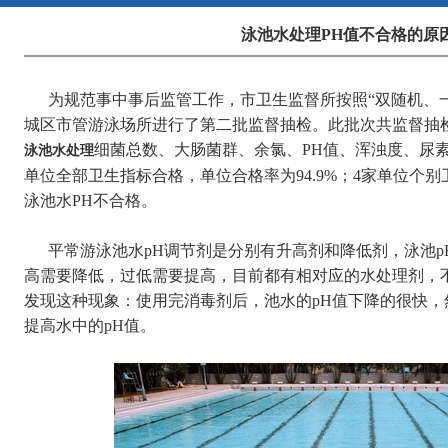
泳池水处理PH值不合格的原
为规范事中事后监管工作，市卫生监督所按照“双随机、一
城区市管游泳场所进行了第二批监督抽检。此批次共监督抽检
细菌总数、大肠菌群、余氯、PH值、浑浊度、尿素
泳池水处理
单位全部卫生指标合格，单位合格率为94.9%；4家单位个
泳池水PH不合格。
平常游泳池水pH调节剂是分别有升高剂和降低剂，泳池pH值范
高需要降低，过低需要提高，目前都有相对应的水处理剂，
发现这种现象：使用完消毒剂后，池水的pH值下降的很快
提高水中的pH值。